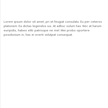
Lorem ipsum dolor sit amet, pri et feugiat consulatu. Eu per ceteros
platonem. Ea dictas legendos ius. At adhuc solum has. Nec at harum
euripidis, habeo elitr patrioque ne mel. Mei probo oportere
posidonium in, has ei everti volutpat consequat.