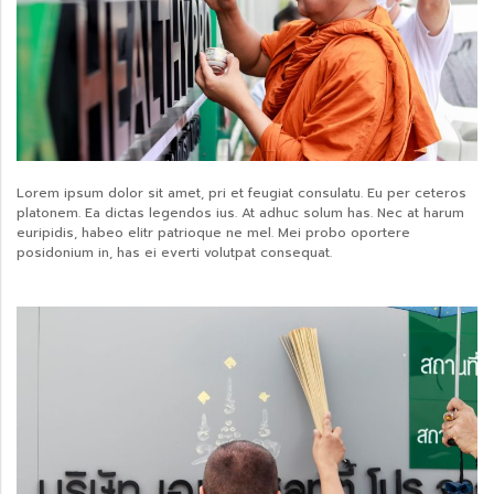
Lorem ipsum dolor sit amet, pri et feugiat consulatu. Eu per ceteros
platonem. Ea dictas legendos ius. At adhuc solum has. Nec at harum
euripidis, habeo elitr patrioque ne mel. Mei probo oportere
posidonium in, has ei everti volutpat consequat.