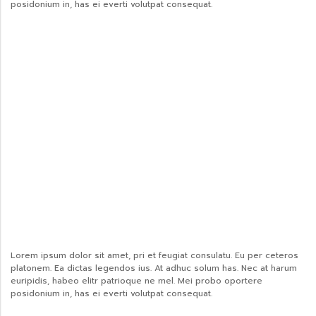
posidonium in, has ei everti volutpat consequat.
Lorem ipsum dolor sit amet, pri et feugiat consulatu. Eu per ceteros
platonem. Ea dictas legendos ius. At adhuc solum has. Nec at harum
euripidis, habeo elitr patrioque ne mel. Mei probo oportere
posidonium in, has ei everti volutpat consequat.