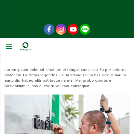
Lorem ipsum dolor sit amet, pri et feugiat consulatu. Eu per ceteros
platonem. Ea dictas legendos ius. At adhuc solum has. Nec at harum
euripidis, habeo elitr patrioque ne mel. Mei probo oportere
posidonium in, has ei everti volutpat consequat.