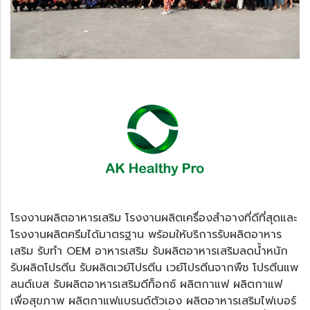
โ
รงงานผลิตอาหารเสริม
โรงงานผลิตเครื่องสำอางที่ดีที่สุดและ
โรงงานผลิตครีมได้มาตรฐาน
พร้อมให้บริการ
รับผลิตอาหาร
เสริม
รับทำ
OEM อาหารเสริม
รับผลิตอาหารเสริมลดน้ำหนัก
รับผลิตโปรตีน รับผลิตเวย์โปรตีน
เวย์โปรตีนจากพืช
โปรตีนแพ
ลนต์เบส รับผลิตอาหารเสริมดีท็อกซ์ ผลิตกาแฟ ผลิตกาแฟ
เพื่อสุขภาพ ผลิตกาแฟแบรนด์ตัวเอง ผลิตอาหารเสริมไฟเบอร์