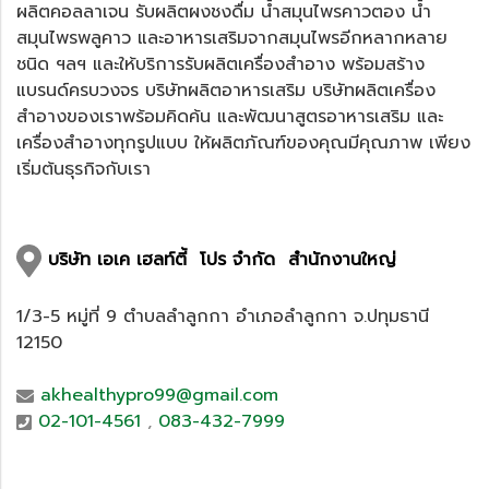
ผลิตคอลลาเจน รับผลิตผงชงดื่ม
น้ำสมุนไพรคาวตอง
น้ำ
สมุนไพรพลูคาว และอาหารเสริมจากสมุนไพรอีกหลากหลาย
ชนิด ฯลฯ และให้บริการรับผลิตเครื่องสำอาง พร้อมสร้าง
แบรนด์ครบวงจร บริษัทผลิตอาหารเสริม บริษัทผลิตเครื่อง
สำอางของเราพร้อมคิดค้น และพัฒนาสูตรอาหารเสริม และ
เครื่องสำอางทุกรูปแบบ ให้ผลิตภัณฑ์ของคุณมีคุณภาพ เพียง
เริ่มต้นธุรกิจกับเรา
บริษัท เอเค เฮลท์ตี้ โปร จำกัด สำนักงานใหญ่
1/3-5 หมู่ที่ 9 ตำบลลำลูกกา อำเภอลำลูกกา จ.ปทุมธานี
12150
akhealthypro99@gmail.com
02-101-4561
,
083-432-7999