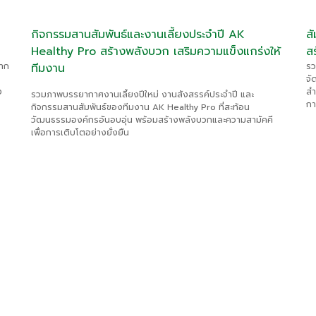
กิจกรรมสานสัมพันธ์และงานเลี้ยงประจำปี AK
สั
Healthy Pro สร้างพลังบวก เสริมความแข็งแกร่งให้
ส
จาก
ทีมงาน
รว
จั
ง
สำ
รวมภาพบรรยากาศงานเลี้ยงปีใหม่ งานสังสรรค์ประจำปี และ
กา
กิจกรรมสานสัมพันธ์ของทีมงาน AK Healthy Pro ที่สะท้อน
วัฒนธรรมองค์กรอันอบอุ่น พร้อมสร้างพลังบวกและความสามัคคี
เพื่อการเติบโตอย่างยั่งยืน