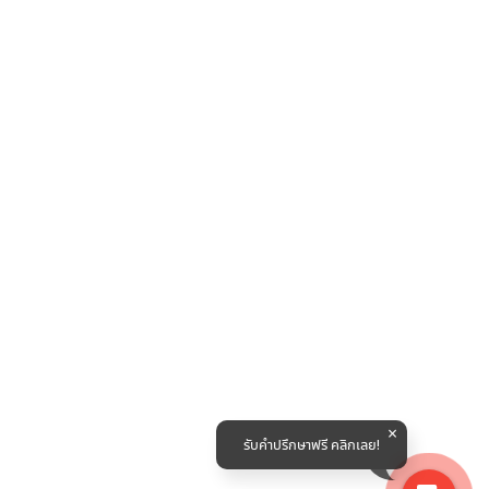
รับคำปรึกษาฟรี คลิกเลย!