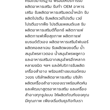
ครีมได้มาตรฐาน
พร้อมให้บริการ
รับ
ผลิตอาหารเสริม
รับทำ
OEM อาหาร
เสริม
รับผลิตอาหารเสริมลดน้ำหนัก รับ
ผลิตโปรตีน รับผลิตเวย์โปรตีน
เวย์
โปรตีนจากพืช
โปรตีนแพลนต์เบส รับ
ผลิตอาหารเสริมดีท็อกซ์ ผลิตกาแฟ
ผลิตกาแฟเพื่อสุขภาพ ผลิตกาแฟ
แบรนด์ตัวเอง ผลิตอาหารเสริมไฟเบอร์
ผลิตคอลลาเจน รับผลิตผงชงดื่ม
น้ำ
สมุนไพรคาวตอง
น้ำสมุนไพรพลูคาว
และอาหารเสริมจากสมุนไพรอีกหลาก
หลายชนิด ฯลฯ และให้บริการรับผลิต
เครื่องสำอาง พร้อมสร้างแบรนด์ครบ
วงจร บริษัทผลิตอาหารเสริม บริษัท
ผลิตเครื่องสำอางของเราพร้อมคิดค้น
และพัฒนาสูตรอาหารเสริม และเครื่อง
สำอางทุกรูปแบบ ให้ผลิตภัณฑ์ของคุณ
มีคุณภาพ เพียงเริ่มต้นธุรกิจกับเรา