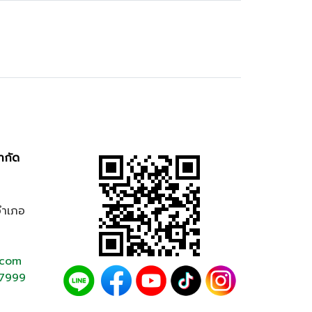
ำกัด
อำเภอ
.com
7999