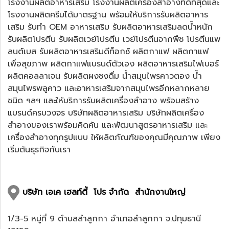
โ
รงงานผลิตอาหารเสริม
โรงงานผลิตเครื่องสำอางที่ดีที่สุดและ
โรงงานผลิตครีมได้มาตรฐาน
พร้อมให้บริการ
รับผลิตอาหาร
เสริม
รับทำ
OEM อาหารเสริม
รับผลิตอาหารเสริมลดน้ำหนัก
รับผลิตโปรตีน รับผลิตเวย์โปรตีน
เวย์โปรตีนจากพืช
โปรตีนแพ
ลนต์เบส รับผลิตอาหารเสริมดีท็อกซ์ ผลิตกาแฟ ผลิตกาแฟ
เพื่อสุขภาพ ผลิตกาแฟแบรนด์ตัวเอง ผลิตอาหารเสริมไฟเบอร์
ผลิตคอลลาเจน รับผลิตผงชงดื่ม
น้ำสมุนไพรคาวตอง
น้ำ
สมุนไพรพลูคาว และอาหารเสริมจากสมุนไพรอีกหลากหลาย
ชนิด ฯลฯ และให้บริการรับผลิตเครื่องสำอาง พร้อมสร้าง
แบรนด์ครบวงจร บริษัทผลิตอาหารเสริม บริษัทผลิตเครื่อง
สำอางของเราพร้อมคิดค้น และพัฒนาสูตรอาหารเสริม และ
เครื่องสำอางทุกรูปแบบ ให้ผลิตภัณฑ์ของคุณมีคุณภาพ เพียง
เริ่มต้นธุรกิจกับเรา
บริษัท เอเค เฮลท์ตี้ โปร จำกัด สำนักงานใหญ่
1/3-5 หมู่ที่ 9 ตำบลลำลูกกา อำเภอลำลูกกา จ.ปทุมธานี