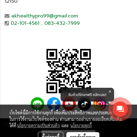
12150
akhealthypro99@gmail.com
02-101-4561
,
083-432-7999
รับคำปรึกษาฟรี คลิกเลย!
เว็บไซต์นี้มีการใช้งานคุกกี้ เพื่อเพิ่มประสิทธิภาพและประสบการณ์ที่ดี
ในการใช้งานเว็บไซต์ของท่าน ท่านสามารถอ่านรายละเอียดเพิ่มเติม
Copy right by makewebeasy.com
ได้ที่
นโยบายความเป็นส่วนตัว
และ
นโยบายคุกกี้
ผู้เข้าชมวันนี้
1