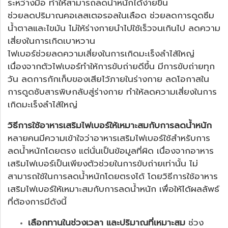
ระหว่างมือ ทำให้สามารถลดน้ำหนักได้ง่ายขึ้น
ช่วยลดปริมาณคอเลสเตอรอลในเลือด ช่วยลดการดูดซึม
น้ำตาลและไขมัน ไม่ให้ร่างกายนำไปใช้เร็วจนเกินไป ลดความ
เสี่ยงในการเกิดเบาหวาน
ไฟเบอร์ช่วยลดความเสี่ยงในการเกิดมะเร็งลำไส้ใหญ่
เนื่องจากตัวไฟเบอร์ทำให้การขับถ่ายดีขึ้น มีการขับถ่ายทุก
วัน ลดการกักเก็บของเสียไว้ภายในร่างกาย ลดโอกาสใน
การดูดซับสารพิษกลับสู่ร่างกาย ทำให้ลดความเสี่ยงในการ
เกิดมะเร็งลำไส้ใหญ่
วิธีการใช้อาหารเสริมไฟเบอร์ให้เหมาะสมกับการลดน้ำหนัก
หลายคนมีความเข้าใจว่าอาหารเสริมไฟเบอร์ใช้สำหรับการ
ลดน้ำหนักโดยตรง แต่นั่นเป็นข้อมูลที่ผิด เนื่องจากอาหาร
เสริมไฟเบอร์เป็นเพียงตัวช่วยในการขับถ่ายเท่านั้น ไม่
สามารถใช้ในการลดน้ำหนักโดยตรงได้ โดยวิธีการใช้อาหาร
เสริมไฟเบอร์ให้เหมาะสมกับการลดน้ำหนัก เพื่อให้ได้ผลลัพธ์
ที่ต้องการมีดังนี้
เลือกทานในช่วงเวลา และปริมาณที่เหมาะสม
ช่วง