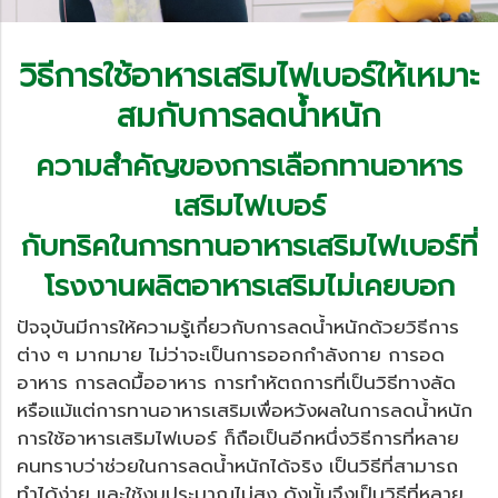
วิธีการใช้อาหารเสริมไฟเบอร์ให้เหมาะ
สมกับการลดน้ำหนัก
ความสำคัญของการเลือกทานอาหาร
เสริมไฟเบอร์
กับทริคในการทานอาหารเสริมไฟเบอร์ที่
โรงงานผลิตอาหารเสริม
ไม่เคยบอก
ปัจจุบันมีการให้ความรู้เกี่ยวกับการลดน้ำหนักด้วยวิธีการ
ต่าง ๆ มากมาย ไม่ว่าจะเป็นการออกกำลังกาย การอด
อาหาร การลดมื้ออาหาร การทำหัตถการที่เป็นวิธีทางลัด
หรือแม้แต่การทานอาหารเสริมเพื่อหวังผลในการลดน้ำหนัก
การใช้อาหารเสริมไฟเบอร์ ก็ถือเป็นอีกหนึ่งวิธีการที่หลาย
คนทราบว่าช่วยในการลดน้ำหนักได้จริง เป็นวิธีที่สามารถ
ทำได้ง่าย และใช้งบประมาณไม่สูง ดังนั้นจึงเป็นวิธีที่หลาย