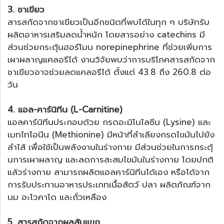
3. ชาเขียว
สารสกัดจากชาเขียวเป็นอีกชนิดที่พบได้ในทุก ๆ บริษัท
รับ
ผลิตอาหารเสริมลดน้ำหนัก
โดยสารอย่าง catechins มี
ส่วนช่วยกระตุ้นฮอร์โมน norepinephrine ที่ช่วยเพิ่มการ
เผาผลาญแคลอรีได้ งานวิจัยพบว่าการบริโภคสารสกัดจาก
ชาเขียวอาจช่วยลดแคลอรีได้ ตั้งแต่ 43.8 ถึง 260.8 ต่อ
วัน
4. แอล-คาร์นิทีน (L-Carnitine)
แอลคาร์นิทีนประกอบด้วย กรดอะมิโนไลซีน (Lysine) และ
เมทไทโอนีน (Methionine) มีหน้าที่ลำเลียงกรดไขมันไปยัง
ลำไส้ เพื่อใช้เป็นพลังงานในร่างกาย มีส่วนช่วยในการกระตุ้
นการเผาผลาญ และลดการสะสมไขมันในร่างกาย โดยปกติ
แล้วร่างกาย สามารถผลิตแอลคาร์นิทีนได้เอง หรือได้จาก
การรับประทานอาหารประเภทเนื้อสัตว์ ปลา ผลิตภัณฑ์จาก
นม อะโวคาโด และถั่วเหลือง
5. สารสกัดจากผลส้มแขก