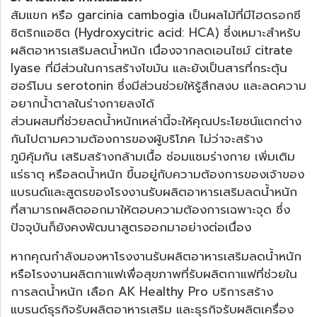
ส้มแขก หรือ garcinia cambogia เป็นผลไม้ที่มีไฮดรอกซี
ซิตริกแอซิต (Hydroxycitric acid: HCA) ซึ่งเหมาะสำหรับ
ผลิตอาหารเสริมลดน้ำหนัก เนื่องจากลดเอนไซม์ citrate
lyase ที่มีส่วนในการสร้างไขมัน และยังเป็นสารที่กระตุ้น
ฮอร์โมน serotonin ซึ่งมีส่วนช่วยให้รู้สึกสงบ และลดความ
อยากน้ำตาลในร่างกายลงได้
ส่วนผสมที่ช่วยลดน้ำหนักเหล่านี้จะให้คุณประโยชน์แตกต่าง
กันไปตามความต้องการของผู้บริโภค ไม่ว่าจะสร้าง
ภูมิคุ้มกัน เสริมสร้างกล้ามเนื้อ ซ่อมแซมร่างกาย เพิ่มเติม
แร่ธาตุ หรือลดน้ำหนัก ขึ้นอยู่กับความต้องการของเจ้าของ
แบรนด์และสูตรของโรงงานรับผลิตอาหารเสริมลดน้ำหนัก
ที่สามารถผลิตออกมาให้ตอบความต้องการเฉพาะจุด ซึ่ง
ปัจจุบันก็ยังคงพัฒนาสูตรออกมาอย่างต่อเนื่อง
หากคุณกำลังมองหาโรงงานรับผลิตอาหารเสริมลดน้ำหนัก
หรือ
โรงงานผลิตกาแฟเพื่อสุขภาพ
ที่รับผลิตกาแฟที่ช่วยใน
การลดน้ำหนัก เลือก AK Healthy Pro บริการสร้าง
แบรนด์ธุรกิจรับผลิตอาหารเสริม และธุรกิจรับผลิตเครื่อง