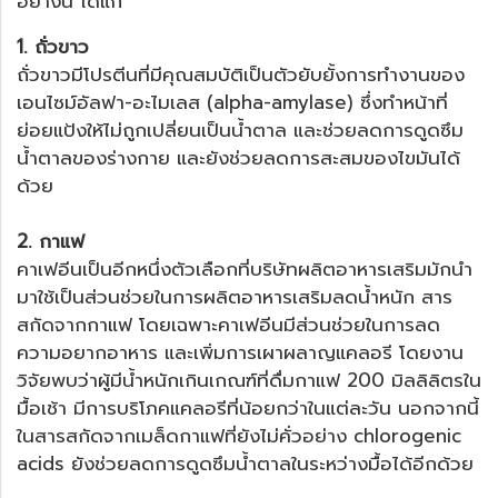
อย่างนี้ ได้แก่
1. ถั่วขาว
ถั่วขาวมีโปรตีนที่มีคุณสมบัติเป็นตัวยับยั้งการทำงานของ
เอนไซม์อัลฟา-อะไมเลส (alpha-amylase) ซึ่งทำหน้าที่
ย่อยแป้งให้ไม่ถูกเปลี่ยนเป็นน้ำตาล และช่วยลดการดูดซึม
น้ำตาลของร่างกาย และยังช่วยลดการสะสมของไขมันได้
ด้วย
2. กาแฟ
คาเฟอีนเป็นอีกหนึ่งตัวเลือกที่บริษัทผลิตอาหารเสริมมักนำ
มาใช้เป็นส่วนช่วยในการผลิตอาหารเสริมลดน้ำหนัก สาร
สกัดจากกาแฟ โดยเฉพาะคาเฟอีนมีส่วนช่วยในการลด
ความอยากอาหาร และเพิ่มการเผาผลาญแคลอรี โดยงาน
วิจัยพบว่าผู้มีน้ำหนักเกินเกณฑ์ที่ดื่มกาแฟ 200 มิลลิลิตรใน
มื้อเช้า มีการบริโภคแคลอรีที่น้อยกว่าในแต่ละวัน นอกจากนี้
ในสารสกัดจากเมล็ดกาแฟที่ยังไม่คั่วอย่าง chlorogenic
acids ยังช่วยลดการดูดซึมน้ำตาลในระหว่างมื้อได้อีกด้วย