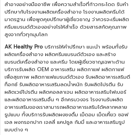
สำอางอย่างมืออาชีพ เพื่อความสำเร็จที่ก้าวกระโดด รับคำ
ปรึกษากับโรงงานผลิตเครื่องสำอาง
โรงงานผลิตครีมได้
มาตรฐาน
เพื่อพูดคุยปรึกษาผู้เชี่ยวชาญ ว่าควรจะเริ่มผลิต
ครีมแบรนด์ตัวเองอย่างไรให้สำเร็จ ด้วยสารสกัดคุณภาพ
สูงจากทั่วทุกมุมโลก
AK Healthy Pro
บริการให้คำปรึกษา แนะนำ พร้อมทั้งรับ
ผลิตเครื่องสำอาง ผลิตครีมแบรนด์ตัวเอง และสร้าง
แบรนด์เครื่องสำอาง และครีม โดยผู้เชี่ยวชาญเฉพาะด้าน
บริการรับผลิต OEM อาหารเสริม ผลิตกาแฟ ผลิตกาแฟ
เพื่อสุขภาพ ผลิตกาแฟแบรนด์ตัวเอง รับผลิตอาหารเสริมดี
ท็อกซ์
รับผลิตอาหารเสริมลดน้ำหนัก
รับผลิตโปรตีน รับ
ผลิตเวย์โปรตีน ผลิตคอลลาเจน ผลิตอาหารเสริมไฟเบอร์
และผลิตอาหารเสริมอื่น ๆ อีกครบวงจร โรงงานรับผลิต
อาหารเสริมของเราสามารถผลิตอาหารเสริมได้หลากหลาย
รูปแบบ ทั้งบริการรับผลิตผงชงดื่ม เม็ดอม เม็ดเคี้ยว ซอฟ
เจล ผงกรอกปาก เจลลี่ แคปซูล กัมมี่ และอาหารเสริมรูป
แบบต่าง ๆ