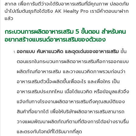
สากล เพื่อการันตีว่าจะได้รับอาหารเสริมที่มีคุณภาพ ปลอดภัย
นำไปเริ่มต้นธุรกิจได้จริง AK Healty Pro เรามีคำตอบมาฝาก
แล้ว
กระบวนกา
รผลิตอาหารเสริม
5 ขั้นตอน สำหรับคน
อยากสร้างแบรนด์อาหารเสริมของตัวเอง
ออกแบบ ค้นหาแนวคิด และจุดเด่นของอาหารเสริม
ขั้น
ตอนแรกในกระบวนการ
ผลิตอาหารเสริม
คือการออกแบบ
ผลิตภัณฑ์อาหารเสริม และวางแนวคิดภาพรวมก่อนว่า
อาหารเสริมตัวนี้จะผลิตขึ้นเพื่ออะไร และเพื่อใคร เป็น
อาหารเสริมประเภทไหน เมื่อได้แนวคิด หรือข้อมูลแล้วจึง
แจ้งกับทางโรงงานผลิตอาหารเสริมถึงคุณสมบัติของ
สินค้าที่อยากได้ เพื่อให้
บริษัทผลิตอาหารเสริม
สามารถ
วางแผนพัฒนาผลิตภัณฑ์ตามที่ต้องการได้อย่างราบรื่น
และตรงกับโจทย์ที่ได้รับมากที่สุด