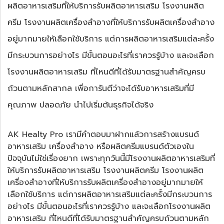
ผลิตอาหารเสริม
ที่ให้บริการ
รับผลิตอาหารเสริม
โรงงานผลิต
ครีม
โรงงานผลิตเครื่องสำอาง
ที่ให้บริการ
รับผลิตเครื่องสำอาง
อยู่มากมายให้เลือกใช้บริการ แต่การ
ผลิตอาหารเสริม
แต่ละครั้ง
มีกระบวนการอย่างไร มีขั้นตอนอะไรที่เราควรรู้บ้าง และจะเลือก
โรงงานผลิตอาหารเสริม ที่ไหนดี
ที่ได้รับมาตรฐานสำคัญครบ
ถ้วนตามหลักสากล เพื่อการันตีว่าจะได้รับอาหารเสริมที่มี
คุณภาพ ปลอดภัย นำไปเริ่มต้นธุรกิจได้จริง
AK Healty Pro เรามีคำตอบมาฝากแล้วการสร้างแบรนด์
อาหารเสริม เครื่องสำอาง หรือผลิตครีมแบรนด์ตัวเองใน
ปัจจุบันไม่ใช่เรื่องยาก เพราะทุกวันนี้มีโรงงาน
ผลิตอาหารเสริม
ที่
ให้บริการรับผลิตอาหารเสริม
โรงงานผลิตครีม
โรงงานผลิต
เครื่องสำอาง
ที่ให้บริการรับผลิตเครื่องสำอางอยู่มากมายให้
เลือกใช้บริการ แต่การ
ผลิตอาหารเสริม
แต่ละครั้งมีกระบวนการ
อย่างไร มีขั้นตอนอะไรที่เราควรรู้บ้าง และจะเลือกโรงงานผลิต
อาหารเสริม ที่ไหนดีที่ได้รับมาตรฐานสำคัญครบถ้วนตามหลัก