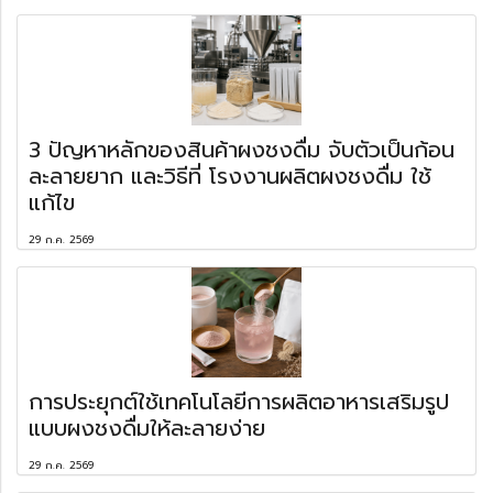
3 ปัญหาหลักของสินค้าผงชงดื่ม จับตัวเป็นก้อน
ละลายยาก และวิธีที่ โรงงานผลิตผงชงดื่ม ใช้
แก้ไข
29 ก.ค. 2569
การประยุกต์ใช้เทคโนโลยีการผลิตอาหารเสริมรูป
แบบผงชงดื่มให้ละลายง่าย
29 ก.ค. 2569