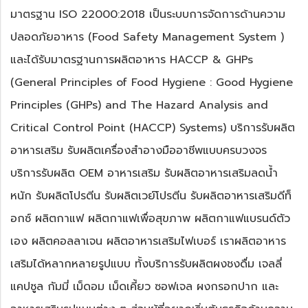
มาตรฐาน ISO 22000:2018 เป็นระบบการจัดการด้านความ
ปลอดภัยอาหาร (Food Safety Management System )
และได้รับมาตรฐานการผลิตอาหาร HACCP & GHPs
(General Principles of Food Hygiene : Good Hygiene
Principles (GHPs) and The Hazard Analysis and
Critical Control Point (HACCP) Systems) บริการ
รับผลิต
อาหารเสริม
รับผลิตเครื่องสำอางมืออาชีพแบบครบวงจร
บริการรับผลิต
OEM อาหารเสริม
รับผลิตอาหารเสริมลดน้ำ
หนัก
รับผลิตโปรตีน
รับผลิตเวย์โปรตีน
รับผลิตอาหารเสริมดีท็
อกซ์
ผลิตกาแฟ
ผลิตกาแฟเพื่อสุขภาพ
ผลิตกาแฟแบรนด์ตัว
เอง
ผลิตคอลลาเจน
ผลิตอาหารเสริมไ
ฟเบอร์ เราผลิตอาหาร
เสริมได้หลากหลายรูปแบบ ทั้งบริการ
รับผลิตผงชงดื่ม
เจลลี่
แคปซูล กัมมี่ เม็ดอม เม็ดเคี้ยว ซอฟเจล ผงกรอกปาก และ