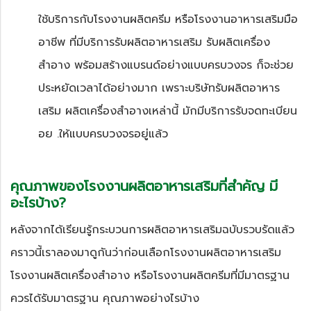
ใช้บริการกับ
โรงงานผลิตครีม
หรือ
โรงงานอาหารเสริม
มือ
อาชีพ ที่มีบริการรับ
ผลิตอาหารเสริม
รับผลิตเครื่อง
สำอาง พร้อมสร้างแบรนด์อย่างแบบครบวงจร ก็จะช่วย
ประหยัดเวลาได้อย่างมาก เพราะบริษัท
รับผลิตอาหาร
เสริม
ผลิตเครื่องสำอางเหล่านี้ มักมีบริการรับจดทะเบียน
อย .ให้แบบครบวงจรอยู่แล้ว
คุณภาพของโรงงาน
ผลิตอาหารเสริม
ที่สำคัญ มี
อะไรบ้าง?
หลังจากได้เรียนรู้กระบวนการ
ผลิตอาหารเสริม
ฉบับรวบรัดแล้ว
คราวนี้เราลองมาดูกันว่าก่อนเลือกโรงงาน
ผลิตอาหารเสริม
โรงงานผลิตเครื่องสำอาง
หรือ
โรงงานผลิตครีม
ที่มีมาตรฐาน
ควรได้รับมาตรฐาน คุณภาพอย่างไรบ้าง