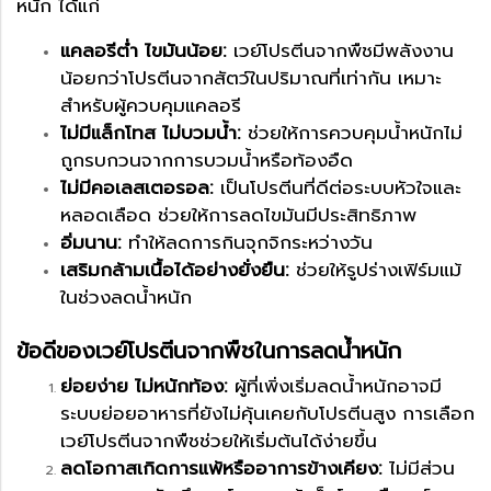
หนัก ได้แก่
แคลอรีต่ำ ไขมันน้อย:
เวย์โปรตีนจากพืชมีพลังงาน
น้อยกว่าโปรตีนจากสัตว์ในปริมาณที่เท่ากัน เหมาะ
สำหรับผู้ควบคุมแคลอรี
ไม่มีแล็กโทส ไม่บวมน้ำ:
ช่วยให้การควบคุมน้ำหนักไม่
ถูกรบกวนจากการบวมน้ำหรือท้องอืด
ไม่มีคอเลสเตอรอล:
เป็นโปรตีนที่ดีต่อระบบหัวใจและ
หลอดเลือด ช่วยให้การลดไขมันมีประสิทธิภาพ
อิ่มนาน:
ทำให้ลดการกินจุกจิกระหว่างวัน
เสริมกล้ามเนื้อได้อย่างยั่งยืน:
ช่วยให้รูปร่างเฟิร์มแม้
ในช่วงลดน้ำหนัก
ข้อดีของเวย์โปรตีนจากพืชในการลดน้ำหนัก
ย่อยง่าย ไม่หนักท้อง:
ผู้ที่เพิ่งเริ่มลดน้ำหนักอาจมี
ระบบย่อยอาหารที่ยังไม่คุ้นเคยกับโปรตีนสูง การเลือก
เวย์โปรตีนจากพืชช่วยให้เริ่มต้นได้ง่ายขึ้น
ลดโอกาสเกิดการแพ้หรืออาการข้างเคียง:
ไม่มีส่วน