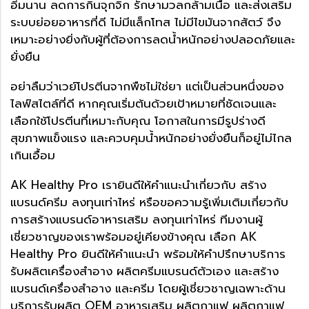
อิ่มนาน ลดการกินจุกจิก รักษามวลกล้ามเนื้อ และส่งเสริม
ระบบย่อยอาหารที่ดี ไม่มีแล็กโทส ไม่มีไขมันจากสัตว์ จึง
เหมาะอย่างยิ่งกับผู้ที่ต้องการลดน้ำหนักอย่างปลอดภัยและ
ยั่งยืน
อย่าลืมว่าเวย์โปรตีนจากพืชไม่ใช่ยา แต่เป็นส่วนหนึ่งของ
ไลฟ์สไตล์ที่ดี หากคุณเริ่มต้นด้วยเป้าหมายที่ชัดเจนและ
เลือกใช้โปรตีนที่เหมาะกับคุณ โอกาสในการมีรูปร่างดี
สุขภาพแข็งแรง และควบคุมน้ำหนักอย่างยั่งยืนก็อยู่ไม่ไกล
เกินเอื้อม
AK Healthy Pro เรายินดีให้คำแนะนำเกี่ยวกับ สร้าง
แบรนด์ครีม ลงทุนเท่าไหร่ หรือขอความรู้เพิ่มเติมเกี่ยวกับ
การสร้างแบรนด์อาหารเสริม ลงทุนเท่าไหร่ ทีมงานผู้
เชี่ยวชาญของเราพร้อมอยู่เคียงข้างคุณ เลือก AK
Healthy Pro ยินดีให้คำแนะนำ พร้อมให้คำปรึกษาบริการ
รับผลิตเครื่องสำอาง ผลิตครีมแบรนด์ตัวเอง และสร้าง
แบรนด์เครื่องสำอาง และครีม โดยผู้เชี่ยวชาญเฉพาะด้าน
บริการรับผลิต
OEM อาหารเสริม
ผลิตกาแฟ ผลิตกาแฟ