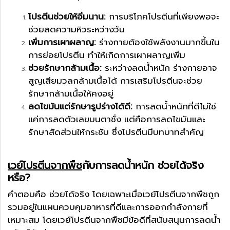
โปรตีนช่วยให้อิ่มนาน:
การบริโภคโปรตีนที่เพียงพอจะ
ช่วยลดความหิวระหว่างวัน
เพิ่มการเผาผลาญ:
ร่างกายต้องใช้พลังงานมากขึ้นใน
การย่อยโปรตีน ทำให้เกิดการเผาผลาญเพิ่ม
ช่วยรักษากล้ามเนื้อ:
ระหว่างลดน้ำหนัก ร่างกายอาจ
สูญเสียมวลกล้ามเนื้อได้ การเสริมโปรตีนจะช่วย
รักษากล้ามเนื้อให้คงอยู่
ลดไขมันแต่รักษารูปร่างได้ดี:
การลดน้ำหนักที่ดีไม่ใช่
แค่การลดตัวเลขบนตาชั่ง แต่คือการลดไขมันและ
รักษาสัดส่วนให้กระชับ ซึ่งโปรตีนมีบทบาทสำคัญ
เวย์โปรตีนจากพืช
กับการลดน้ำหนัก ช่วยได้จริง
หรือ?
คำตอบคือ ช่วยได้จริง โดยเฉพาะเมื่อเวย์โปรตีนจากพืชถูก
รวมอยู่ในแผนควบคุมอาหารที่ดีและการออกกำลังกายที่
เหมาะสม โดยเวย์โปรตีนจากพืชมีข้อดีที่สนับสนุนการลดน้ำ