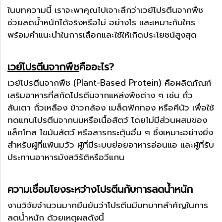
ในบทความนี้ เราจะพาคุณไปเจาะลึกว่าเวย์โปรตีนจากพืช
ช่วยลดน้ำหนักได้จริงหรือไม่ อย่างไร และเหมาะกับใคร
พร้อมคำแนะนำในการเลือกและใช้ให้เกิดประโยชน์สูงสุด
เวย์โปรตีนจากพืช
คืออะไร?
เวย์โปรตีนจากพืช (Plant-Based Protein) คือผลิตภัณฑ์
เสริมอาหารที่สกัดโปรตีนจากแหล่งพืชต่าง ๆ เช่น ถั่ว
ลันเตา ถั่วเหลือง ข้าวกล้อง เมล็ดฟักทอง หรือคีนัว เพื่อใช้
ทดแทนโปรตีนจากนมหรือเนื้อสัตว์ โดยไม่มีส่วนผสมของ
แล็กโทส ไขมันสัตว์ หรือสารกระตุ้นอื่น ๆ ซึ่งเหมาะอย่างยิ่ง
สำหรับผู้ที่แพ้นมวัว ผู้ที่มีระบบย่อยอาหารอ่อนแอ และผู้ที่รับ
ประทานอาหารมังสวิรัติหรือวีแกน
ความเชื่อมโยงระหว่างโปรตีนกับการลดน้ำหนัก
งานวิจัยจำนวนมากยืนยันว่าโปรตีนมีบทบาทสำคัญในการ
ลดน้ำหนัก ด้วยเหตุผลดังนี้