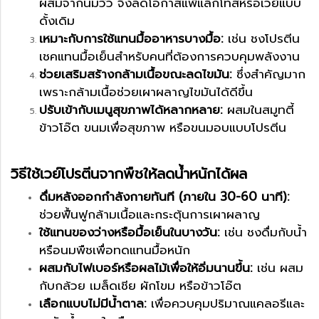
ผสมจากนมวัว จึงลดโอกาสแพ้แล็กโทสหรือเวย์แบบ
ดั้งเดิม
เหมาะกับการใช้แทนมื้ออาหารบางมื้อ:
เช่น ชงโปรตีน
เชคแทนมื้อเย็นสำหรับคนที่ต้องการควบคุมพลังงาน
ช่วยเสริมสร้างกล้ามเนื้อขณะลดไขมัน:
ซึ่งสำคัญมาก
เพราะกล้ามเนื้อช่วยเผาผลาญไขมันได้ดีขึ้น
ปรับเข้ากับเมนูสุขภาพได้หลากหลาย:
ผสมในสมูทตี้
ข้าวโอ๊ต ขนมเพื่อสุขภาพ หรือขนมอบแบบโปรตีน
วิธีใช้เวย์โปรตีนจากพืชให้ลดน้ำหนักได้ผล
ดื่มหลังออกกำลังกายทันที (ภายใน 30-60 นาที):
ช่วยฟื้นฟูกล้ามเนื้อและกระตุ้นการเผาผลาญ
ใช้แทนของว่างหรือมื้อเย็นในบางวัน:
เช่น ชงดื่มกับน้ำ
หรือนมพืชเพื่อทดแทนมื้อหนัก
ผสมกับไฟเบอร์หรือผลไม้เพื่อให้อิ่มนานขึ้น:
เช่น ผสม
กับกล้วย เมล็ดเชีย ผักโขม หรือข้าวโอ๊ต
เลือกแบบไม่มีน้ำตาล:
เพื่อควบคุมปริมาณแคลอรีและ