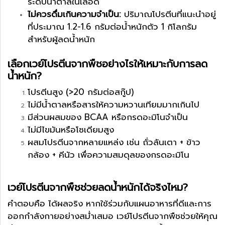
ระดับน้ำตาลในเลือด
ไม่ควรดื่มเกินความจำเป็น:
ปริมาณโปรตีนที่แนะนำอยู่
ที่ประมาณ 1.2-1.6 กรัมต่อน้ำหนักตัว 1 กิโลกรัม
สำหรับผู้ลดน้ำหนัก
เลือกเวย์โปรตีนจากพืชอย่างไรให้เหมาะกับการลด
น้ำหนัก?
โปรตีนสูง (>20 กรัมต่อสกู๊ป)
ไม่มีน้ำตาลหรือสารให้ความหวานเทียมมากเกินไป
มีส่วนผสมของ BCAA หรือกรดอะมิโนจำเป็น
ไม่มีไขมันหรือโซเดียมสูง
ผสมโปรตีนจากหลายแหล่ง เช่น ถั่วลันเตา + ข้าว
กล้อง + คีนัว เพื่อความสมดุลของกรดอะมิโน
เวย์โปรตีนจากพืชช่วยลดน้ำหนักได้จริงไหม?
คำตอบคือ ได้ผลจริง หากใช้ร่วมกับแผนอาหารที่ดีและการ
ออกกำลังกายอย่างสม่ำเสมอ เวย์โปรตีนจากพืชช่วยให้คุณ