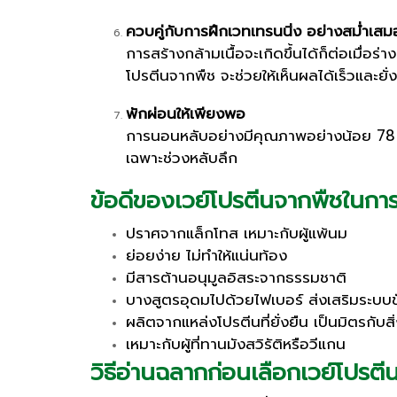
ควบคู่กับการฝึกเวทเทรนนิ่ง อย่างสม่ำเสม
การสร้างกล้ามเนื้อจะเกิดขึ้นได้ก็ต่อเมื่อ
โปรตีนจากพืช จะช่วยให้เห็นผลได้เร็วและยั่
พักผ่อนให้เพียงพอ
การนอนหลับอย่างมีคุณภาพอย่างน้อย 78 ชั่
เฉพาะช่วงหลับลึก
ข้อดีของเวย์โปรตีนจากพืชในการส
ปราศจากแล็กโทส เหมาะกับผู้แพ้นม
ย่อยง่าย ไม่ทำให้แน่นท้อง
มีสารต้านอนุมูลอิสระจากธรรมชาติ
บางสูตรอุดมไปด้วยไฟเบอร์ ส่งเสริมระบบข
ผลิตจากแหล่งโปรตีนที่ยั่งยืน เป็นมิตรกับส
เหมาะกับผู้ที่ทานมังสวิรัติหรือวีแกน
วิธีอ่านฉลากก่อนเลือกเวย์โปรตี