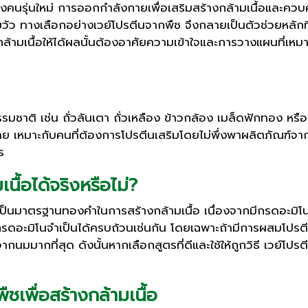
นรุ่นใหม่ การออกกำลังกายเพื่อเสริมสร้างกล้ามเนื้อและควบคุ
พ้นมวัว ทางเลือกอย่างเวย์โปรตีนจากพืช จึงกลายเป็นตัวช่วยหลัก
งกล้ามเนื้อให้ได้ผลนั้นต้องอาศัยความเข้าใจและการวางแผนที่เ
รรมชาติ เช่น ถั่วลันเตา ถั่วเหลือง ข้าวกล้อง เมล็ดฟักทอง หร
่าย เหมาะกับคนที่ต้องการโปรตีนเสริมโดยไม่พึ่งพาผลิตภัณฑ์จา
ร
เนื้อได้จริงหรือไม่?
้เป็นมาตรฐานทองคำในการสร้างกล้ามเนื้อ เนื่องจากมีกรดอะมิโน
ดอะมิโนจำเป็นได้ครบถ้วนเช่นกัน โดยเฉพาะถ้ามีการผสมโปรตีนจ
ากนมมากที่สุด ดังนั้นหากเลือกสูตรที่ดีและใช้ให้ถูกวิธี เวย์โป
ชเพื่อสร้างกล้ามเนื้อ