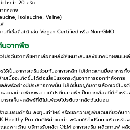
่ต่ำกว่า 20 กรัม
หลากหลาย
ucine, Isoleucine, Valine)
ส์
งานที่เชื่อถือได้ เช่น Vegan Certified หรือ Non-GMO
ตีนจากพืช
้วโปรตีนจากพืชหากเลือกแหล่งให้เหมาะสมและใช้เทคนิคผสมแหล่
ใช้เป็นอาหารเสริมร่วมกับอาหารหลัก ไม่ใช่ทดแทนมื้ออาหารทั
ามเนื้อจะเกิดขึ้นได้ต่อเมื่อมีแรงกระตุ้นจากการออกกำลังกาย
ได้ผลลัพธ์อย่างมีประสิทธิภาพนั้น ไม่ได้ขึ้นอยู่กับการเลือกเวย
่อนอย่างเพียงพอ เวย์โปรตีนจากพืชเป็นทางเลือกที่ดีสำหรับผู้
ะสามารถเห็นผลลัพธ์ที่ดีไม่แพ้เวย์โปรตีนจากสัตว์แน่นอน
างแบรนด์ครีม ลงทุนเท่าไหร่ หรือขอความรู้เพิ่มเติมเกี่ยวกับก
AK Healthy Pro ยินดีให้คำแนะนำ พร้อมให้คำปรึกษาบริการรับ
ยวชาญเฉพาะด้าน บริการรับผลิต OEM อาหารเสริม ผลิตกาแฟ ผล