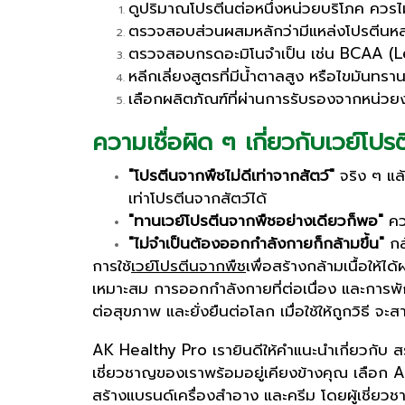
ดูปริมาณโปรตีนต่อหนึ่งหน่วยบริโภค ควรไม
ตรวจสอบส่วนผสมหลักว่ามีแหล่งโปรตีน
ตรวจสอบกรดอะมิโนจำเป็น เช่น BCAA (Le
หลีกเลี่ยงสูตรที่มีน้ำตาลสูง หรือไขมันทราน
เลือกผลิตภัณฑ์ที่ผ่านการรับรองจากหน่วย
ความเชื่อผิด ๆ เกี่ยวกับเวย์โปร
"โปรตีนจากพืชไม่ดีเท่าจากสัตว์"
จริง ๆ แล
เท่าโปรตีนจากสัตว์ได้
"ทานเวย์โปรตีนจากพืชอย่างเดียวก็พอ"
ควร
"ไม่จำเป็นต้องออกกำลังกายก็กล้ามขึ้น"
กล้
การใช้
เวย์โปรตีนจากพืช
เพื่อสร้างกล้ามเนื้อให้
เหมาะสม การออกกำลังกายที่ต่อเนื่อง และการพักผ
ต่อสุขภาพ และยั่งยืนต่อโลก เมื่อใช้ให้ถูกวิธี จ
AK Healthy Pro เรายินดีให้คำแนะนำเกี่ยวกับ สร้
เชี่ยวชาญของเราพร้อมอยู่เคียงข้างคุณ เลือก 
สร้างแบรนด์เครื่องสำอาง และครีม โดยผู้เชี่