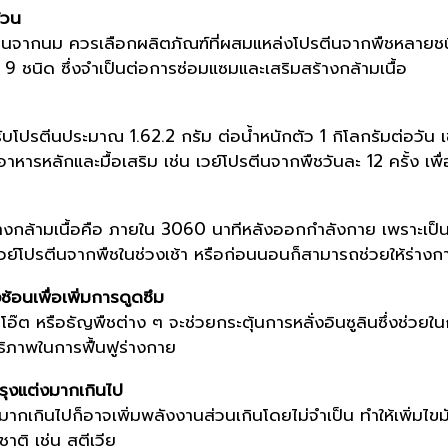
้วน
รตีนจากนม ควรเลือกผลิตภัณฑ์ที่ผสมแหล่งโปรตีนจากพืชหลายชนิ
บ 9 ชนิด ซึ่งจำเป็นต่อการซ่อมแซมและเสริมสร้างกล้ามเนื้อ
ด้รับโปรตีนประมาณ 1.62.2 กรัม ต่อน้ำหนักตัว 1 กิโลกรัมต่อวัน 
หารหลักและมื้อเสริม เช่น เวย์โปรตีนจากพืชวันละ 12 ครั้ง เพื่
งกล้ามเนื้อคือ ภายใน 3060 นาทีหลังออกกำลังกาย เพราะเป็น
มเวย์โปรตีนจากพืชในช่วงเช้า หรือก่อนนอนก็สามารถช่วยให้ร่าง
้อนเพื่อเพิ่มการดูดซึม
๊ต หรือธัญพืชต่าง ๆ จะช่วยกระตุ้นการหลั่งอินซูลินซึ่งช่วยในการ
ทธิภาพในการฟื้นฟูร่างกาย
ปรุงแต่งมากเกินไป
ากเกินไปก็อาจเพิ่มพลังงานส่วนเกินโดยไม่จำเป็น ทำให้เพิ่มไขม
ติ เช่น สตีเวีย