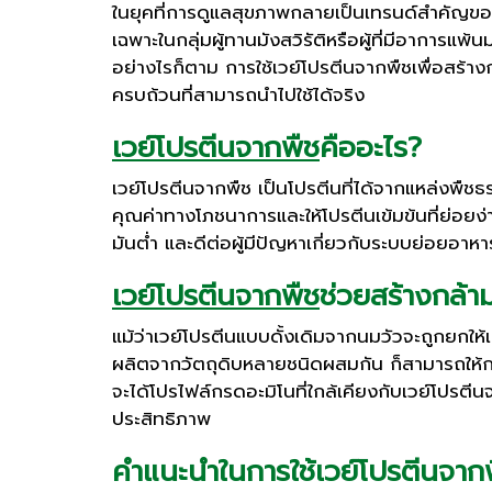
ในยุคที่การดูแลสุขภาพกลายเป็นเทรนด์สำคัญของค
เฉพาะในกลุ่มผู้ทานมังสวิรัติหรือผู้ที่มีอาการแ
อย่างไรก็ตาม การใช้เวย์โปรตีนจากพืชเพื่อสร้า
ครบถ้วนที่สามารถนำไปใช้ได้จริง
เวย์โปรตีนจากพืช
คืออะไร?
เวย์โปรตีนจากพืช เป็นโปรตีนที่ได้จากแหล่งพืชธ
คุณค่าทางโภชนาการและให้โปรตีนเข้มข้นที่ย่อยง
มันต่ำ และดีต่อผู้มีปัญหาเกี่ยวกับระบบย่อยอาหา
เวย์โปรตีนจากพืช
ช่วยสร้างกล้าม
แม้ว่าเวย์โปรตีนแบบดั้งเดิมจากนมวัวจะถูกยกให
ผลิตจากวัตถุดิบหลายชนิดผสมกัน ก็สามารถให้กร
จะได้โปรไฟล์กรดอะมิโนที่ใกล้เคียงกับเวย์โปรตีนจ
ประสิทธิภาพ
คำแนะนำในการใช้เวย์โปรตีนจากพื